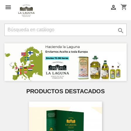
shopping_cart



Anterior
Sigui


PRODUCTOS DESTACADOS