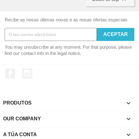
Recibe as nosas últimas novas e as nosas ofertas especiais
You may unsubscribe at any moment. For that purpose, please
find our contact info in the legal notice.
Facebook
Instagram

PRODUTOS

OUR COMPANY

A TÚA CONTA