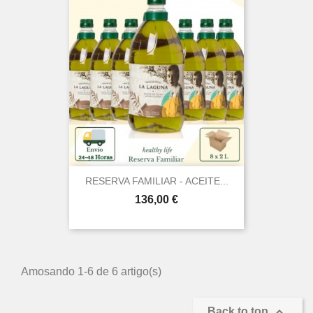
RESERVA FAMILIAR - ACEITE...
Prezo
136,00 €
Amosando 1-6 de 6 artigo(s)

Back to top